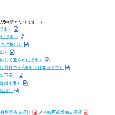
止承認申請となります。）
の提出）
でに提出）
までに提出）
出）
応じて速やかに提出）
最長で令和8年11月30日まで）
出不要）
提出不要）
提出）
単身事業者支援枠
／
持続可能設備支援枠
）