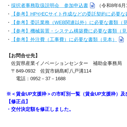
・
採択者事務取扱説明会 参加申込書
（令和8年6月
・
【参考】HPやECサイト作成などの委託契約に必要な
・
【参考】委託業務（WEB関連以外）に必要な書類（
・
【参考】機械装置・システム構築費に必要な書類（見
・
【参考】外注費（工事費）に必要な書類（見本）
【お問合せ先】
佐賀県産業イノベーションセンター 補助金事務局
〒849-0932 佐賀市鍋島町八戸溝114
電話：0952－37－1688
※＜賃金UP支援枠＞の市町別一覧（賃金UP支援枠）及び業
【修正点】
・交付決定額を修正しました。