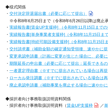
◆様式関係
・
交付決定辞退届出書（必要に応じて提出）
※令和8年6月25日まで（令和8年6月26日以降は廃
・
実績報告書[賃金UP支援枠] （令和8年11月15日まで
・
実績報告書[単身事業者支援枠]（令和8年11月15日ま
・
実績報告書[持続可能設備支援枠]（令和8年11月15日
・
交付請求書（補助金額の確定通知受領後、速やかに提
・
変更承認申請書（計画に変更が生じた場合に、必要に
・
期限延長の申出書（必要に応じて提出：延長できるのは
・
一者選定理由書（※すでに提出されている場合は再提
・
ローカル発注調書（※すでに提出されている場合は再
・
廃止承認申請書（補助事業を廃止する場合に速やかに
◆採択者向け事務取扱説明資料関係
・採択者向け事務取扱説明資料（
賃金UP支援枠
／