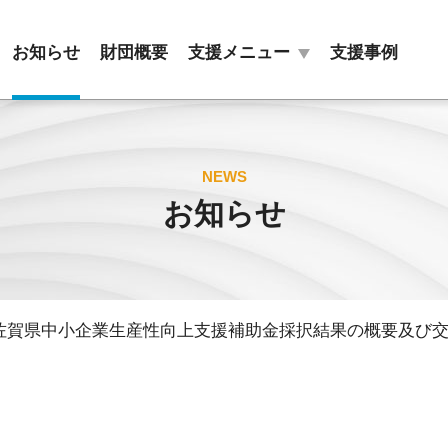
お知らせ
財団概要
支援メニュー
支援事例
目的別
組織別
NEWS
お知らせ
販路拡大
新商品開発
ＤＸ・
商標・
スタートアップ
特許の活用
佐賀県中小企業生産性向上支援補助金採択結果の概要及び