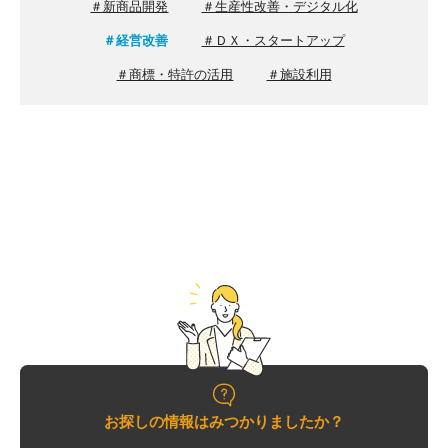
＃新商品開発
＃生産性改善・デジタル化
受付時間 / 月～金曜日 8:30～17:15
販路拡大
＃経営改善
＃ＤＸ・スタートアップ
新商品開発
＃商標・特許の活用
＃施設利用
お問い合わせ
生産性改善・
デジタル化
経営改善
交通アクセス
ＤＸ・
スタートアップ
リンク集
商標・
特許の活用
プライバシーポリシー
施設利用
サイトポリシー
貸研修室
お探しの情報はみつかりましたか？
貸研究開発室