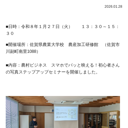
受付時間 / 月～金曜日 8:30～17:15
販路拡大
2026.01.28
新商品開発
■日時：令和８年１月２７日（火） １３：３０～１５：
お問い合わせ
生産性改善・
デジタル化
３０
■開催場所：佐賀県農業大学校 農産加工研修館 （佐賀市
経営改善
川副町南里1088）
交通アクセス
ＤＸ・
スタートアップ
■内容：農村ビジネス スマホでパッと映える！初心者さん
リンク集
商標・
特許の活用
の写真ステップアップセミナーを開催しました。
プライバシーポリシー
施設利用
サイトポリシー
貸研修室
貸研究開発室