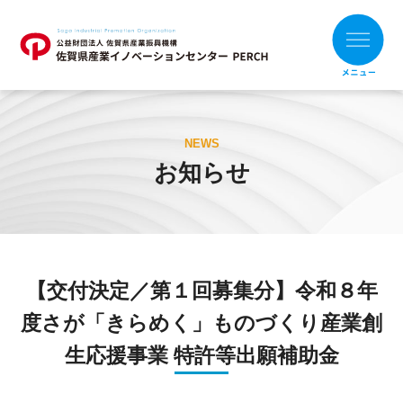
ホーム
NEWS
お知らせ
お知らせ
財団概要
支援メニュー
【交付決定／第１回募集分】令和８年
目的別
組織別
度さが「きらめく」ものづくり産業創
支援事例
生応援事業 特許等出願補助金
補助金の活用