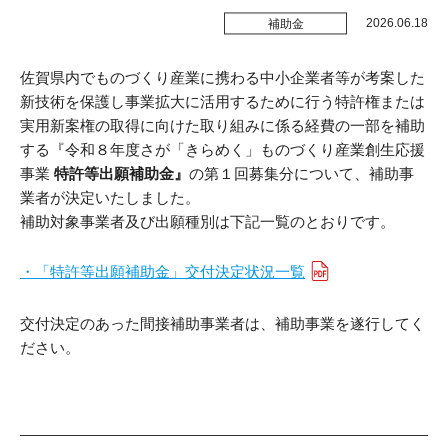
受付時間 / 月～金曜日 8:30～17:15
販路拡大
2026.06.18
補助金
新商品開発
佐賀県内でものづくり産業に携わる中小企業者等が考案した
お問い合わせ
新技術を保護し事業拡大に活用するために行う特許権または
生産性改善・
デジタル化
実用新案権の取得に向けた取り組みに係る経費の一部を補助
する『令和８年度さが「きらめく」ものづくり産業創生応援
経営改善
事業
特許等出願補助金』
の第１回募集分について、補助事
業者が決定いたしました。
交通アクセス
ＤＸ・
スタートアップ
補助対象事業者及び出願種別は下記一覧のとおりです。
リンク集
商標・
特許の活用
・「特許等出願補助金」交付決定状況一覧
プライバシーポリシー
施設利用
交付決定のあった間接補助事業者は、補助事業を遂行してく
サイトポリシー
ださい。
貸研修室
貸研究開発室