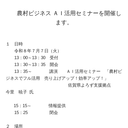
受付時間 / 月～金曜日 8:30～17:15
販路拡大
農村ビジネス ＡＩ活用セミナーを開催し
新商品開発
ます。
お問い合わせ
生産性改善・
デジタル化
１ 日時
経営改善
令和８年７月７日（火）
13：00～13：30 受付
交通アクセス
ＤＸ・
スタートアップ
13：30～13：35 開会
13：35～ 講演 ＡＩ活用セミナー 「農村ビ
リンク集
商標・
特許の活用
ジネスでフル活用 売り上げアップ！効率アップ！」
佐賀県よろず支援拠点
プライバシーポリシー
施設利用
今里 暁子 氏
サイトポリシー
15：15～ 情報提供
貸研修室
15：25 閉会
貸研究開発室
２ 場所