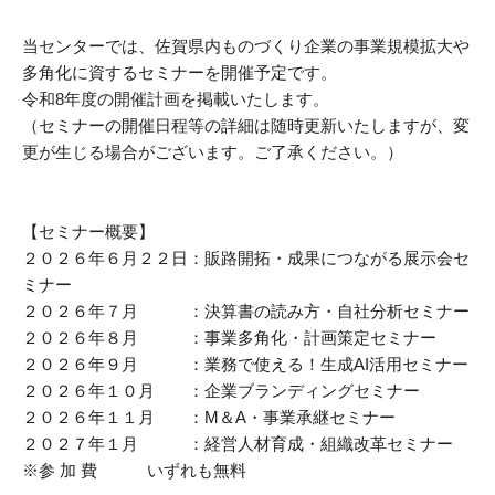
受付時間 / 月～金曜日 8:30～17:15
販路拡大
当センターでは、佐賀県内ものづくり企業の事業規模拡大や
多角化に資するセミナーを開催予定です。
新商品開発
令和8年度の開催計画を掲載いたします。
お問い合わせ
生産性改善・
デジタル化
（セミナーの開催日程等の詳細は随時更新いたしますが、変
更が生じる場合がございます。ご了承ください。）
経営改善
交通アクセス
ＤＸ・
スタートアップ
【セミナー概要】
２０２６年６月２２日：販路開拓・成果につながる展示会セ
リンク集
商標・
特許の活用
ミナー
２０２６年７月 ：決算書の読み方・自社分析セミナー
プライバシーポリシー
施設利用
２０２６年８月 ：事業多角化・計画策定セミナー
２０２６年９月 ：業務で使える！生成AI活用セミナー
サイトポリシー
２０２６年１０月 ：企業ブランディングセミナー
２０２６年１１月 ：M＆A・事業承継セミナー
貸研修室
２０２７年１月 ：経営人材育成・組織改革セミナー
※参 加 費 いずれも無料
貸研究開発室