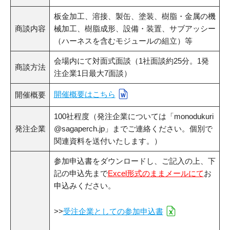
板金加工、溶接、製缶、塗装、樹脂・金属の機
貸出図書・DVD
商談内容
械加工、樹脂成形、設備・装置、サブアッシー
（ハーネスを含むモジュールの組立）等
会場内にて対面式面談（1社面談約25分。1発
商談方法
注企業1日最大7面談）
開催概要はこちら
開催概要
100社程度（発注企業については「monodukuri
発注企業
@sagaperch.jp」までご連絡ください。個別で
関連資料を送付いたします。）
参加申込書をダウンロードし、ご記入の上、下
記の申込先まで
Excel形式のままメールにて
お
申込みください。
>>
受注企業としての参加申込書