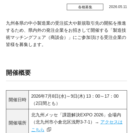
受付時間 / 月～金曜日 8:30～17:15
販路拡大
2026.05.11
各種募集
新商品開発
九州各県の中小製造業の受注拡大や新規取引先の開拓を推進
お問い合わせ
するため、県内外の発注企業をお招きして開催する「製造技
生産性改善・
デジタル化
術マッチングフェア（商談会）」にご参加頂ける受注企業の
皆様を募集します。
経営改善
交通アクセス
ＤＸ・
スタートアップ
開催概要
リンク集
商標・
特許の活用
プライバシーポリシー
施設利用
2026年7月8日(水)～9日(木) 13：00～17：00
開催日時
サイトポリシー
（2日間とも）
北九州メッセ「課題解決EXPO 2026」会場内
貸研修室
（北九州市小倉北区浅野3-7-1）→
アクセスは
開催場所
貸研究開発室
こちら