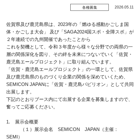
受付時間 / 月～金曜日 8:30～17:15
販路拡大
2026.05.11
各種募集
新商品開発
佐賀県及び鹿児島県は、2023年の「燃ゆる感動かごしま国
お問い合わせ
体・かごしま大会」 及び「SAGA2024国スポ・全障スポ」が
生産性改善・
デジタル化
２年連続での九州開催であったことから
これを契機として、令和３年度から様々な分野での両県の一
経営改善
層の関係深化を図り、その絆を未来につないでいく「佐賀・
鹿児島エールプロジェクト」に取り組んでいます。
交通アクセス
ＤＸ・
スタートアップ
「佐賀・鹿児島エールプロジェクト」の一環として、佐賀県
及び鹿児島県のものづくり企業の関係を深めていくため、
リンク集
商標・
特許の活用
SEMICON JAPANに「佐賀・鹿児島パビリオン」として共同
出展します。
プライバシーポリシー
施設利用
下記のとおりブース内にて出展する企業を募集しますので、
奮ってご応募ください。
サイトポリシー
1. 展示会概要
貸研修室
（１）展示会名 SEMICON JAPAN（主催：
貸研究開発室
SEMI）