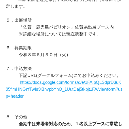
定します。
５．出展場所
「佐賀・鹿児島パビリオン」佐賀県出展ブース内
※詳細な場所については現在調整中です。
６．募集期限
令和８年６月３０日（火）
７．申込方法
下記URL(グーグルフォーム)にてお申込みください。
https://docs.google.com/forms/d/e/1FAIpQLSdprD3uK
95flmHNGnfTwIs9lBnvpbYnO_1UutDaj5tkbjt1FA/viewform?us
p=header
８．その他
会期中は来場者対応のため、１名以上ブースに常駐し