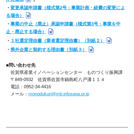
・
変更承認申請書（様式第2号：事業計画・経費の変更によ
貸出図書・DVD
る場合）
・
事業の中止（廃止）承認申請書（様式第3号：事業を中
止・廃止する場合）
・
１社選定理由書（業者選定理由書）（別紙２）
・
県外企業と契約する理由書（別紙３）
■問い合わせ先
佐賀県産業イノベーションセンター ものづくり振興課
〒849-0932 佐賀県佐賀市鍋島町八戸溝１１４
電話：0952-34-4416
メール：
monodukuri@mb.infosaga.or.jp