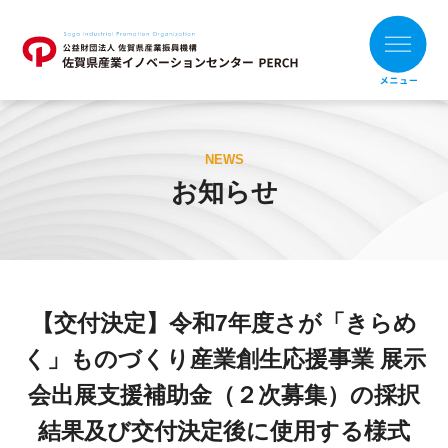
ホーム
NEWS
お知らせ
お知らせ
財団概要
支援メニュー
【交付決定】令和7年度さが「きらめ
目的別
組織別
く」ものづくり産業創生応援事業 展示
支援事例
会出展支援補助金（２次募集）の採択
補助金の活用
結果及び交付決定後に使用する様式