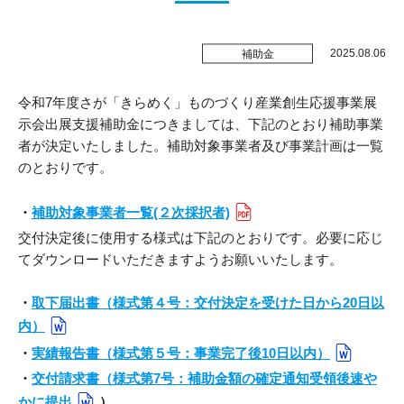
受付時間 / 月～金曜日 8:30～17:15
販路拡大
2025.08.06
補助金
新商品開発
お問い合わせ
生産性改善・
デジタル化
令和7年度さが「きらめく」ものづくり産業創生応援事業展
示会出展支援補助金につきましては、下記のとおり補助事業
経営改善
者が決定いたしました。補助対象事業者及び事業計画は一覧
のとおりです。
交通アクセス
ＤＸ・
スタートアップ
・
補助対象事業者一覧(２次採択者)
リンク集
商標・
特許の活用
交付決定後に使用する様式は下記のとおりです。必要に応じ
てダウンロードいただきますようお願いいたします。
プライバシーポリシー
施設利用
・
取下届出書（様式第４号：交付決定を受けた日から20日以
サイトポリシー
内）
貸研修室
・
実績報告書（様式第５号：事業完了後10日以内）
・
交付請求書（様式第7号：補助金額の確定通知受領後速や
貸研究開発室
かに提出
）