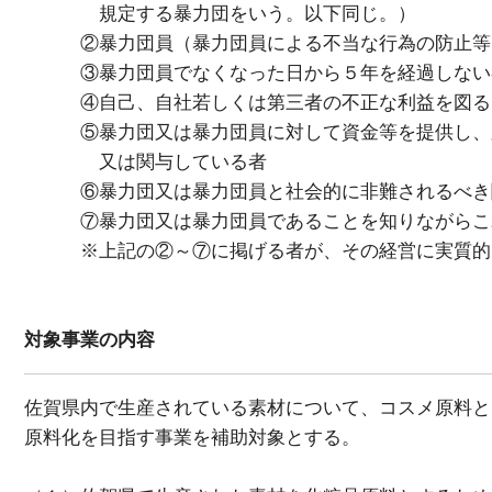
規定する暴力団をいう。以下同じ。）
②暴力団員（暴力団員による不当な行為の防止等に
③暴力団員でなくなった日から５年を経過しない
④自己、自社若しくは第三者の不正な利益を図る目
⑤暴力団又は暴力団員に対して資金等を提供し、又
又は関与している者
⑥暴力団又は暴力団員と社会的に非難されるべき
⑦暴力団又は暴力団員であることを知りながらこ
※上記の②～⑦に掲げる者が、その経営に実質的に
対象事業の内容
佐賀県内で生産されている素材について、コスメ原料と
原料化を目指す事業を補助対象とする。