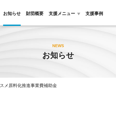
お知らせ
財団概要
支援メニュー
支援事例
目的別
組織別
NEWS
お知らせ
販路拡大
新商品開発
ＤＸ・
商標・
スタートアップ
特許の活用
コスメ原料化推進事業費補助金