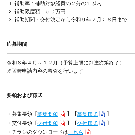
補助率：補助対象経費の２分の１以内
補助限度額：５０万円
補助期間：交付決定から令和９年２月２６日まで
応募期間
令和８年４月～１２月（予算上限に到達次第終了）
※随時申請内容の審査を行います。
要領および様式
・募集要領【
募集要領
】【
募集様式
】
・交付要領【
交付要領
】【
交付様式
】
・チラシのダウンロードは
こちら