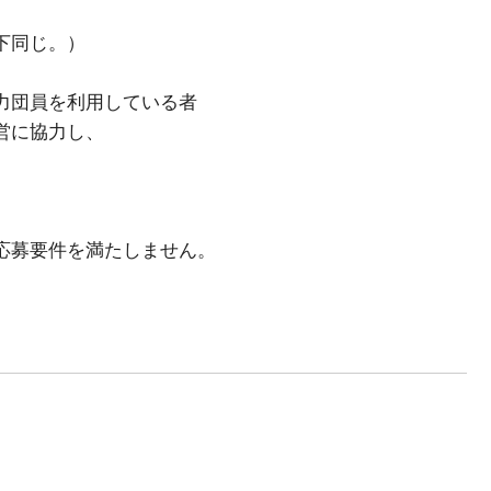
下同じ。）
力団員を利用している者
営に協力し、
応募要件を満たしません。