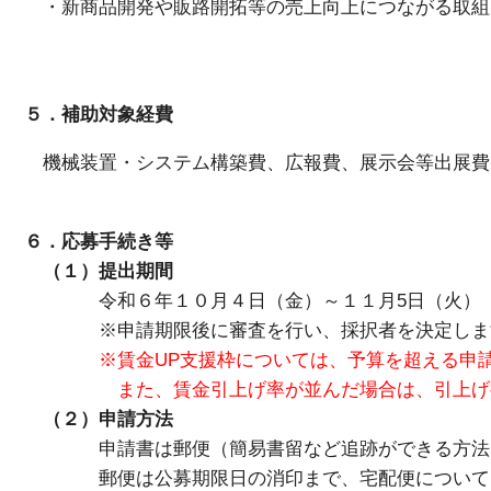
・新商品開発や販路開拓等の売上向上につながる取組
５．補助対象経費
機械装置・システム構築費、広報費、展示会等出展費
６．応募手続き等
（１）提出期間
令和６年１０月４日（金）～１１月5日（火）
※申請期限後に審査を行い、採択者を決定しま
※賃金UP支援枠については、予算を超える申
また、賃金引上げ率が並んだ場合は、引上げ後の
（２）申請方法
申請書は郵便（簡易書留など追跡ができる方法）ま
郵便は公募期限日の消印まで、宅配便については、