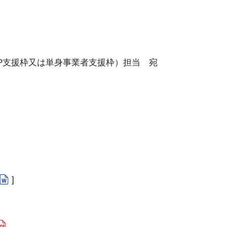
援枠又は単身事業者支援枠）担当 宛
]
]