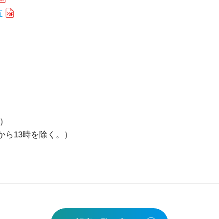
方
）
13時を除く。）