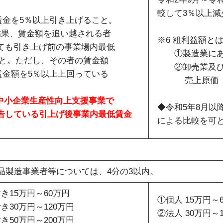
較して3％以上減
金を5％以上引き上げること。
た結果、賃金額を追い越される者
※6 粗利益額と
ても引き上げ前の事業場内最低
①製造業にあ
と。ただし、その者の賃金額
②卸売業及び小
金額を5％以上上回っている
売上原価
賀県中小企業生産性向上支援事業で
◆令和5年8月以
告している引上げ後事業内最低賃金
による比較を可
産品製造事業者等については、4分の3以内。
き15万円～60万円
①個人 15万円～
30万円～120万円
②法人 30万円～
0万円～200万円