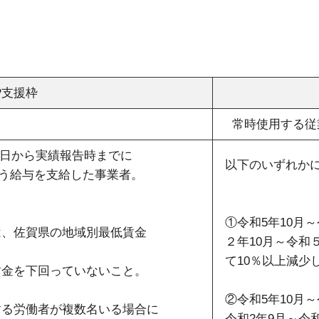
P支援枠
常時使用する従
5日から実績報告時までに
以下のいずれか
伴う給与を支給した事業者。
①令和5年10月
は、佐賀県の地域別最低賃金
２年10月～令和
て10％以上減少
賃金を下回っていないこと。
②令和5年10月
従事する労働者が複数名いる場合に
令和2年9月～令