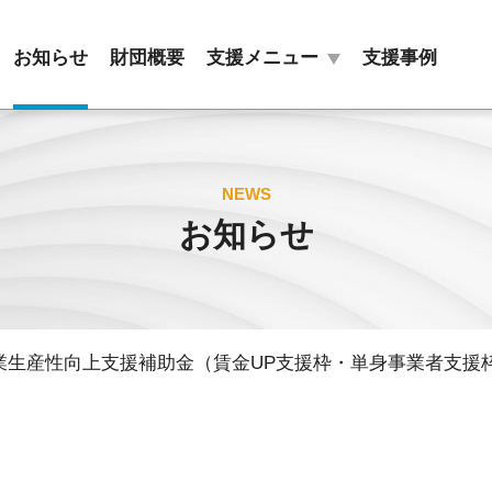
お知らせ
財団概要
支援メニュー
支援事例
目的別
組織別
NEWS
お知らせ
販路拡大
新商品開発
ＤＸ・
商標・
スタートアップ
特許の活用
業生産性向上支援補助金（賃金UP支援枠・単身事業者支援