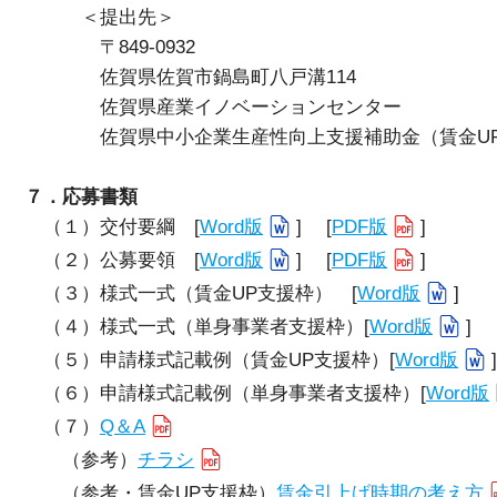
＜提出先＞
〒849-0932
佐賀県佐賀市鍋島町八戸溝114
佐賀県産業イノベーションセンター
佐賀県中小企業生産性向上支援補助金（賃金UP支
７．応募書類
（１）交付要綱 [
Word版
] [
PDF版
]
（２）公募要領 [
Word版
] [
PDF版
]
（３）様式一式（賃金UP支援枠） [
Word版
]
（４）様式一式（単身事業者支援枠）[
Word版
]
（５）申請様式記載例（賃金UP支援枠）[
Word版
（６）申請様式記載例（単身事業者支援枠）[
Word版
（７）
Q＆A
（参考）
チラシ
（参考・賃金UP支援枠）
賃金引上げ時期の考え方