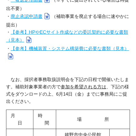
出不要）
・
廃止承認申請書
（補助事業を廃止する場合に速やかに
提出）
・
【参考】HPやECサイト作成などの委託契約に必要な書類
（見本）
・
【参考】機械装置・システム構築費に必要な書類（見本）
なお、採択者事務取扱説明会を下記の日程で開催いたしま
す。補助対象事業者の方で
参加を希望される方は
、下記の様
式をダウンロードの上、6月14日（金）までに事務局にご提
出ください。
月
時
場 所
日
間
嬉野市中央公民館