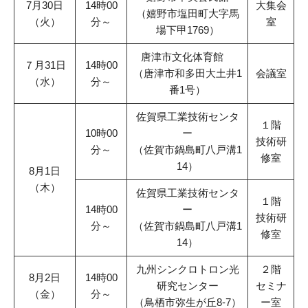
7月30日
14時00
大集会
（嬉野市塩田町大字馬
（火）
分～
室
場下甲1769）
唐津市文化体育館
７月31日
14時00
（唐津市和多田大土井1
会議室
（水）
分～
番1号）
佐賀県工業技術センタ
１階
10時00
ー
技術研
分～
（佐賀市鍋島町八戸溝1
修室
14）
8月1日
（木）
佐賀県工業技術センタ
１階
14時00
ー
技術研
分～
（佐賀市鍋島町八戸溝1
修室
14）
九州シンクロトロン光
２階
8月2日
14時00
研究センター
セミナ
（金）
分～
（鳥栖市弥生が丘8-7）
ー室