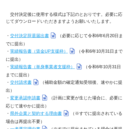
貸出図書・DVD
交付決定後に使用する様式は下記のとおりです。必要に応
じてダウンロードいただきますようお願いいたします。
・
交付決定辞退届出書
（必要に応じて令和6年6月20日ま
でに提出）
・
実績報告書（賃金UP支援枠）
（令和6年10月31日まで
に提出）
・
実績報告書（単身事業者支援枠）
（令和6年10月31日
までに提出）
・
交付請求書
（補助金額の確定通知受領後、速やかに提
出）
・
変更承認申請書
（計画に変更が生じた場合に、必要に
応じて速やかに提出）
・
県外企業と契約する理由書
（※すでに提出されている
場合は再提出不要）
・
一者選定理由書
（※すでに提出されている場合は再提