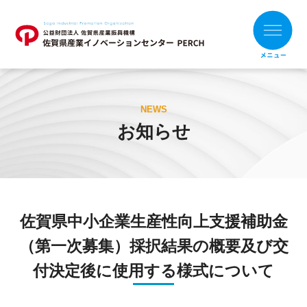
ホーム
NEWS
お知らせ
お知らせ
財団概要
支援メニュー
佐賀県中小企業生産性向上支援補助金
目的別
組織別
（第一次募集）採択結果の概要及び交
支援事例
付決定後に使用する様式について
補助金の活用