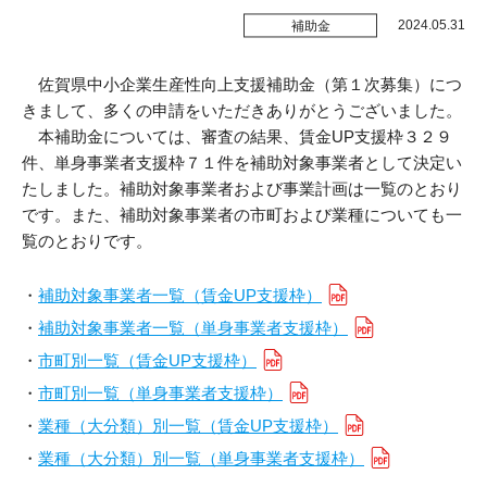
受付時間 / 月～金曜日 8:30～17:15
販路拡大
2024.05.31
補助金
新商品開発
佐賀県中小企業生産性向上支援補助金（第１次募集）につ
お問い合わせ
きまして、多くの申請をいただきありがとうございました。
生産性改善・
デジタル化
本補助金については、審査の結果、賃金UP支援枠３２９
件、単身事業者支援枠７１件を補助対象事業者として決定い
経営改善
たしました。補助対象事業者および事業計画は一覧のとおり
です。また、補助対象事業者の市町および業種についても一
交通アクセス
ＤＸ・
スタートアップ
覧のとおりです。
リンク集
商標・
特許の活用
・
補助対象事業者一覧（賃金UP支援枠）
プライバシーポリシー
施設利用
・
補助対象事業者一覧（単身事業者支援枠）
・
市町別一覧（賃金UP支援枠）
サイトポリシー
・
市町別一覧（単身事業者支援枠）
貸研修室
・
業種（大分類）別一覧（賃金UP支援枠）
・
業種（大分類）別一覧（単身事業者支援枠）
貸研究開発室